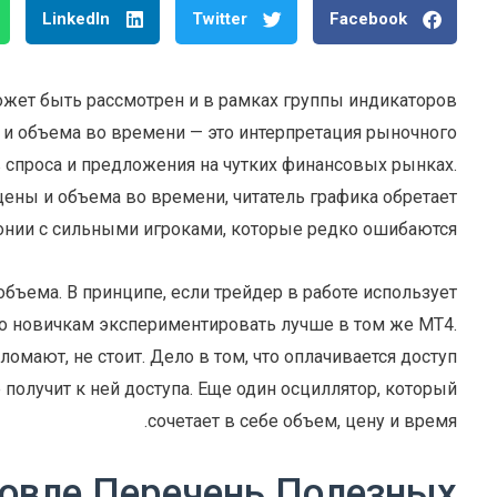
LinkedIn
Twitter
Facebook
ожет быть рассмотрен и в рамках группы индикаторов
ны и объема во времени — это интерпретация рыночного
 спроса и предложения на чутких финансовых рынках.
ены и объема во времени, читатель графика обретает
онии с сильными игроками, которые редко ошибаются.
объема. В принципе, если трейдер в работе использует
 но новичкам экспериментировать лучше в том же МТ4.
ломают, не стоит. Дело в том, что оплачивается доступ
 получит к ней доступа. Еще один осциллятор, который
сочетает в себе объем, цену и время.
овле Перечень Полезных