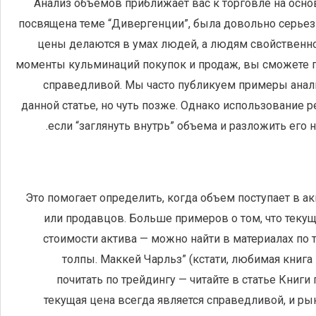
Анализ объемов приближает вас к торговле на осно
посвящена теме “Дивергенции”, была довольно серьезн
цены делаются в умах людей, а людям свойственно
моменты кульминаций покупок и продаж, вы сможете по
справедливой. Мы часто публикуем примеры анал
данной статье, но чуть позже. Однако использование 
если “заглянуть внутрь” объема и разложить его
Это помогает определить, когда объем поступает в а
или продавцов. Больше примеров о том, что теку
стоимости актива — можно найти в материалах по 
толпы. Маккей Чарльз‎” (кстати, любимая кни
почитать по трейдингу — читайте в статье Книги 
текущая цена всегда является справедливой, и р