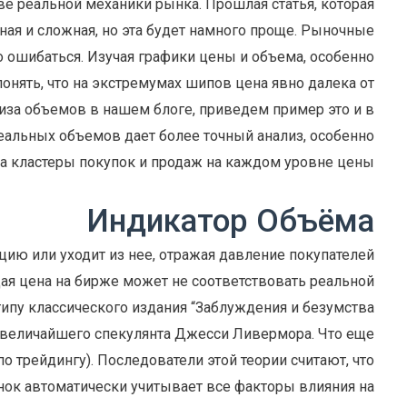
ве реальной механики рынка. Прошлая статья, которая
ая и сложная, но эта будет намного проще. Рыночные
 ошибаться. Изучая графики цены и объема, особенно
нять, что на экстремумах шипов цена явно далека от
иза объемов в нашем блоге, приведем пример это и в
реальных объемов дает более точный анализ, особенно
 на кластеры покупок и продаж на каждом уровне цены.
Индикатор Объёма
кцию или уходит из нее, отражая давление покупателей
щая цена на бирже может не соответствовать реальной
типу классического издания “Заблуждения и безумства
га величайшего спекулянта Джесси Ливермора. Что еще
по трейдингу). Последователи этой теории считают, что
ынок автоматически учитывает все факторы влияния на