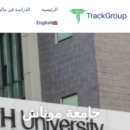
خطي
الرئيسية
الدراسة في ماليز
لى
لمحتوى
English
جامعة موناش