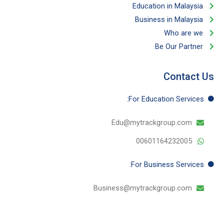
Education in Malaysia
Business in Malaysia​
Who are we
Be Our Partner​
Contact Us
For Education​ Services:
Edu@mytrackgroup.com
00601164232005
For Business​ Services:
Business@mytrackgroup.com
T
I
Y
F