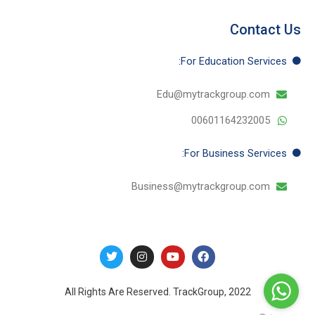
Contact Us
For Education​ Services:
Edu@mytrackgroup.com
00601164232005
For Business​ Services:
Business@mytrackgroup.com
T
I
Y
F
w
n
o
a
i
s
u
c
t
t
t
e
t
a
u
b
e
g
b
o
All Rights Are Reserved. TrackGroup, 2022
r
r
e
o
a
k