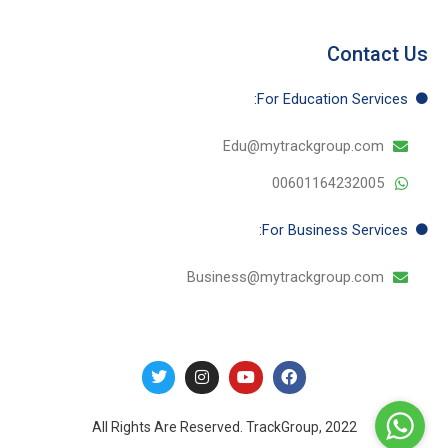
Contact Us
For Education​ Services:
Edu@mytrackgroup.com
00601164232005
For Business​ Services:
Business@mytrackgroup.com
T
I
Y
F
w
n
o
a
i
s
u
c
t
t
t
e
t
a
u
b
e
g
b
o
All Rights Are Reserved. TrackGroup, 2022
r
r
e
o