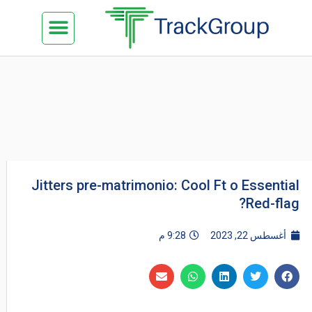
خطي
Menu
تواصل معنا
الدراسة في ماليزيا
السياحة في ماليزيا
البزنس في ماليزيا
كن شريكنا
لى
لمحتوى
Jitters pre-matrimonio: Cool Ft o Essential
Red-flag?
أغسطس 22, 2023
9:28 م