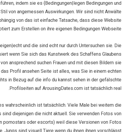
führen, indem sie es {Bedingungen|legen Bedingungen und
 Stil von angemessen Auswirkungen. Wir sind nicht Anwälte
abhängig von das ist einfache Tatsache, dass diese Website
ptiert zum Erstellen on ihre eigenen Bedingungen Webseite.
igen|echt und die sind echt nur durch Untersuchen sie. Die
rsiert wenn Sie sich das Kunstwerk des Schaffens Glaubens
von ansprechend suchen Frauen und mit diesen Bildern sie
 das Profil ansehen Seite ist alles, was Sie in einem echten
chts in Bezug auf die info du kannst sehen in der gefälschte
Profilseiten auf ArousingDates.com ist tatsächlich real.
es wahrscheinlich ist tatsächlich. Viele Male bei weitem die
sind diejenigen die nicht aktuell. Sie verwenden Fotos von
on pornostars oder escorts) weil diese Versionen von Fotos
e. Jungs sind visuell Tiere wenn du ihnen ihnen vorschlägst