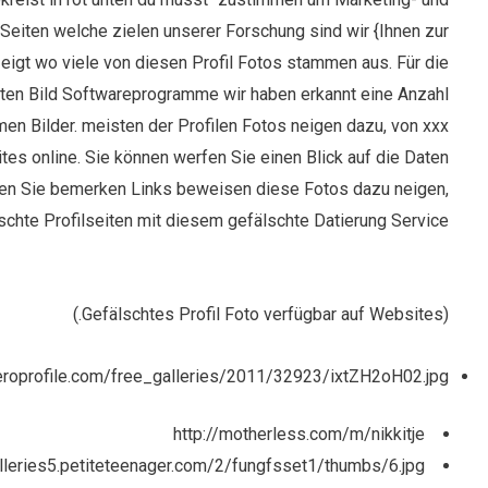
Seiten welche zielen unserer Forschung sind wir {Ihnen zur
igt wo viele von diesen Profil Fotos stammen aus. Für die
ten Bild Softwareprogramme wir haben erkannt eine Anzahl
n Bilder. meisten der Profilen Fotos neigen dazu, von xxx
es online. Sie können werfen Sie einen Blick auf die Daten
rden Sie bemerken Links beweisen diese Fotos dazu neigen,
schte Profilseiten mit diesem gefälschte Datierung Service.
(Gefälschtes Profil Foto verfügbar auf Websites.)
.eroprofile.com/free_galleries/2011/32923/ixtZH2oH02.jpg
http://motherless.com/m/nikkitje
alleries5.petiteteenager.com/2/fungfsset1/thumbs/6.jpg