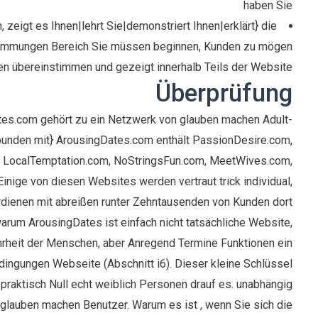
haben Sie
zeigt es Ihnen|lehrt Sie|demonstriert Ihnen|erklärt} die
timmungen Bereich Sie müssen beginnen, Kunden zu mögen
den übereinstimmen und gezeigt innerhalb Teils der Website.
Überprüfung
es.com gehört zu ein Netzwerk von glauben machen Adult-
rbunden mit} ArousingDates.com enthält PassionDesire.com,
m, LocalTemptation.com, NoStringsFun.com, MeetWives.com,
nige von diesen Websites werden vertraut trick individual,
rdienen mit abreißen runter Zehntausenden von Kunden dort
warum ArousingDates ist einfach nicht tatsächliche Website,
rheit der Menschen, aber Anregend Termine Funktionen ein
ingungen Webseite (Abschnitt i6). Dieser kleine Schlüssel
praktisch Null echt weiblich Personen drauf es. unabhängig
glauben machen Benutzer. Warum es ist , wenn Sie sich die