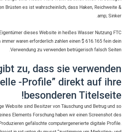
n Brüsten es ist wahrscheinlich, dass Haken, Reichweite &
amp; Sinker.
 Eigentümer dieses Website in heißes Wasser Nutzung FTC
 immer waren erforderlich zahlen einen $ 616.165 fein dein
Verwendung zu verwenden betrügerisch falsch Seiten.
ibt zu, dass sie verwenden
lle -Profile” direkt auf ihre
besonderen Titelseite!
ige Website sind Besitzer von Täuschung und Betrug und so
m eines Elements Forschung haben wir einen Screenshot des
oduzieren gefälschte computergenerierte digitale Profile.
ekreist in rot unten du musst “zustimmen um Marketing- und