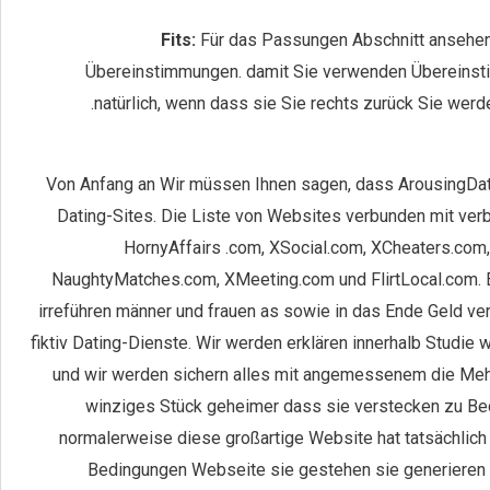
Fits:
Für das Passungen Abschnitt ansehen, 
Übereinstimmungen. damit Sie verwenden Übereins
natürlich, wenn dass sie Sie rechts zurück Sie wer
Von Anfang an Wir müssen Ihnen sagen, dass ArousingDat
Dating-Sites. Die Liste von Websites verbunden mit ve
HornyAffairs .com, XSocial.com, XCheaters.co
NaughtyMatches.com, XMeeting.com und FlirtLocal.com. Ei
irreführen männer und frauen as sowie in das Ende Geld ve
fiktiv Dating-Dienste. Wir werden erklären innerhalb Studie 
und wir werden sichern alles mit angemessenem die Meh
winziges Stück geheimer dass sie verstecken zu Bed
normalerweise diese großartige Website hat tatsächlich 
Bedingungen Webseite sie gestehen sie generieren 