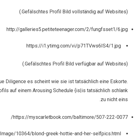
(Gefälschtes Profil Bild vollständig auf Websites.)
http://galleries5.petiteteenager.com/2/fungfsset1/6.jpg
https://i1.ytimg.com/vi/p71TVws6IS4/1.jpg
(Gefälschtes Profil Bild verfügbar auf Websites.)
ue Diligence es scheint wie sie ist tatsächlich eine Eskorte.
ils auf einem Arousing Schedule {is|is tatsächlich schlank
zu nicht eins.
https://myscarletbook.com/baltimore/507-222-0077/
e-Image/10364/blond-greek-hottie-and-her-selfpics.html