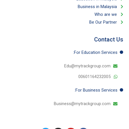
Business in Malaysia​
Who are we
Be Our Partner​
Contact Us
For Education​ Services:
Edu@mytrackgroup.com
00601164232005
For Business​ Services:
Business@mytrackgroup.com
T
I
Y
F
w
n
o
a