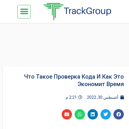
خطي
Menu
تواصل معنا
الدراسة في ماليزيا
السياحة في ماليزيا
البزنس في ماليزيا
كن شريكنا
لى
لمحتوى
Что Такое Проверка Кода И Как Это
Экономит Время
أغسطس 30, 2022
2:21 م