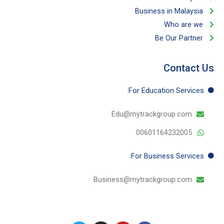
Business in Malaysia​
Who are we
Be Our Partner​
Contact Us
For Education​ Services:
Edu@mytrackgroup.com
00601164232005
For Business​ Services:
Business@mytrackgroup.com
T
I
Y
F
w
n
o
a