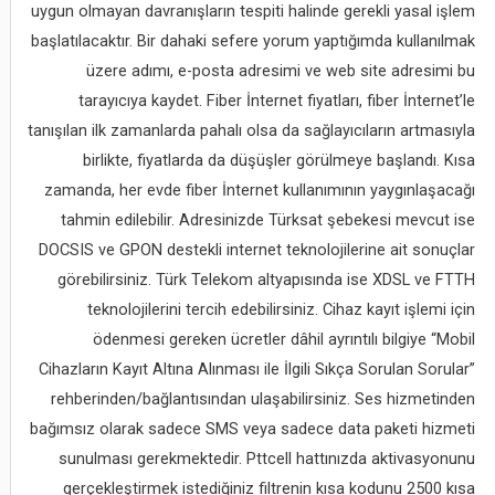
uygun olmayan davranışların tespiti halinde gerekli yasal işlem
başlatılacaktır. Bir dahaki sefere yorum yaptığımda kullanılmak
üzere adımı, e-posta adresimi ve web site adresimi bu
tarayıcıya kaydet. Fiber İnternet fiyatları, fiber İnternet’le
tanışılan ilk zamanlarda pahalı olsa da sağlayıcıların artmasıyla
birlikte, fiyatlarda da düşüşler görülmeye başlandı. Kısa
zamanda, her evde fiber İnternet kullanımının yaygınlaşacağı
tahmin edilebilir. Adresinizde Türksat şebekesi mevcut ise
DOCSIS ve GPON destekli internet teknolojilerine ait sonuçlar
görebilirsiniz. Türk Telekom altyapısında ise XDSL ve FTTH
teknolojilerini tercih edebilirsiniz. Cihaz kayıt işlemi için
ödenmesi gereken ücretler dâhil ayrıntılı bilgiye “Mobil
Cihazların Kayıt Altına Alınması ile İlgili Sıkça Sorulan Sorular”
rehberinden/bağlantısından ulaşabilirsiniz. Ses hizmetinden
bağımsız olarak sadece SMS veya sadece data paketi hizmeti
sunulması gerekmektedir. Pttcell hattınızda aktivasyonunu
gerçekleştirmek istediğiniz filtrenin kısa kodunu 2500 kısa